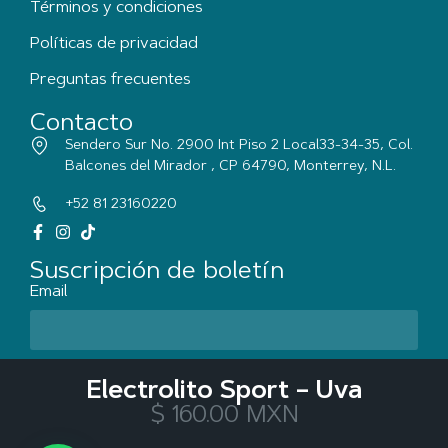
Términos y condiciones
Políticas de privacidad
Preguntas frecuentes
Contacto
Sendero Sur No. 2900 Int Piso 2 Local33-34-35, Col.
Balcones del Mirador , CP 64790, Monterrey, N.L.
+52 81 23160220
Suscripción de boletín
Email
Acepto las
políticas de privacidad
Electrolito Sport – Uva
$
160.00
MXN
Suscribir